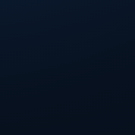
单纯的失败，而是一次次的摸索与突破。电
压力，团队成员需要面对外界的质疑和内心
种从失败中学习的能力正是他们现在能够