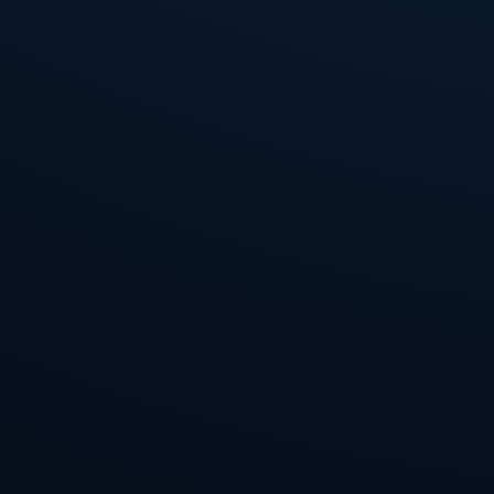
低谷中的奋起：探索G2团队的坚韧
每个成功的团队，在成长过程中都不可避
子竞技领域竞争激烈，面对强敌环伺的环
案例分析可以让我们更透彻了解低谷时期
的挣扎。然而，他们没有选择放弃，而是
晋级MSI的重要基石。