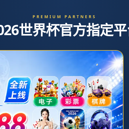
网站首页
关于我们
服务优势
团队成员
新
新闻资讯