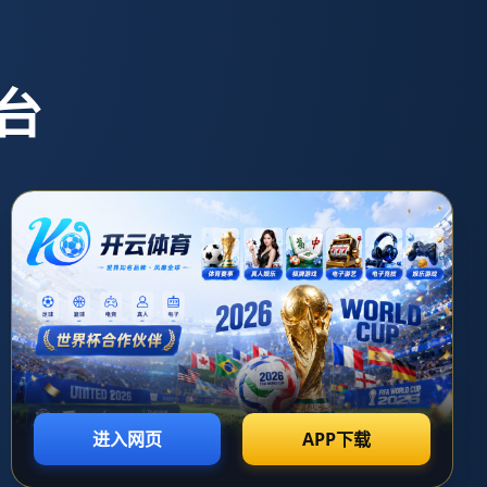
闻资讯
联系我们
客
服
咨
询