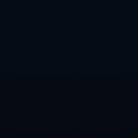
PG电子·(试玩)游戏官网入口 pgsoft-games✅www.pg.com✅【CC
推荐】是国际体育娱乐平台,官网入口、平台、登录入口、
网页版、在线网址、娱乐、手机版app下载,PG电子麻将胡了
免费版将秉承以服务为唯一的宗旨,安全有保障,让您玩得安
全,放心游戏。
栏目导航
网站首页