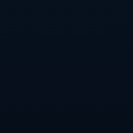
尽管Peanut在LCK选拔赛中的成绩不尽人意，但他的职
业生涯中也有许多成功的例子可供参照。例如，他在
国际赛事中屡次带领队伍创造佳绩，而这恰恰证明了
他具备在重要比赛中扭转乾坤的能力。这告诉我们，
不仅要关注短期赛事表现，更应看到选手持续成长的
潜力
。
Peanut在LCK选拔赛中遭遇的挑战不仅揭示了选拔赛的
残酷性，也提醒着我们在竞技体育中除了个人能力之
外，团队协作、战术适应性以及心理素质同样关键，
这些都是他在未来比赛中需要着重提升的方面。
上一篇
下一篇
需求表单