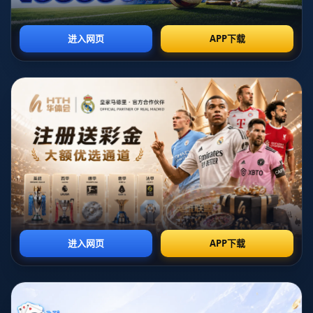
涯中，Peanut效力过多支知名战队，包括ROX Tigers、
SKT T1和Gen.G等。这些战队均在LCK中取得了不俗的成
绩，使得Peanut获得了"天才打野"的美誉。然而，
令人
惊讶的是，他在LCK选拔赛中的成功率竟然为零
。
选拔赛中的挑战
选拔赛对于每一位选手和战队来说，都是至关重要的
阶段。这不仅关乎个人荣誉，更关系到整个战队能否
跻身国际赛场。Peanut在LCK选拔赛中的困境并非源于
技艺不佳，而是多方面因素的综合作用。首先，选拔
赛的激烈程度远超常规赛，每支队伍都竭尽全力去争
取晋级名额。其次，作为明星选手，
Peanut时常成为
对手战术针对的重点
，这使得他的发挥受到制约。此
外，团队默契度问题也是影响表现的重要因素，Peanut
曾多次面临队友更替的挑战，这影响了团队整体的协