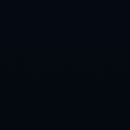
关于我们
服务优势
团队成员
新闻资讯
联系我们
友情链接
友情链接
联系我们
有任何疑问请随时联系我们
028-5917061