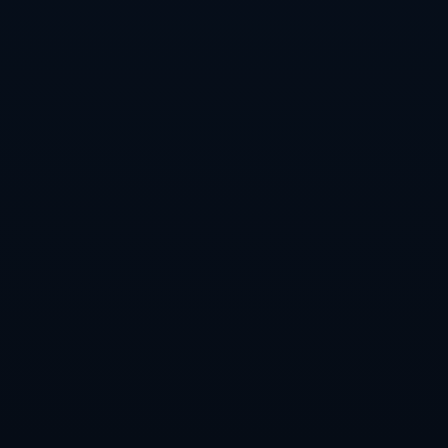
提
交
表
单